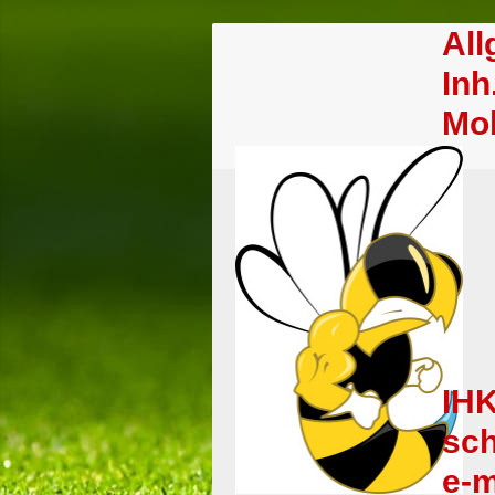
Al
Inh
Mob
IHK
sch
e-