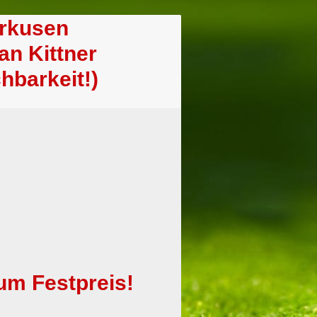
erkusen
tefan Kittner
hbarkeit!)
um Festpreis!