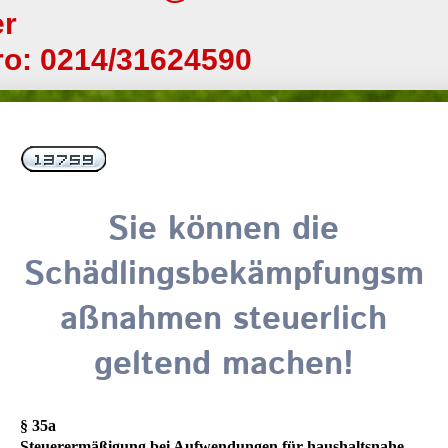
er
o: 0214/31624590
Sie können die
Schädlingsbekämpfungsm
aßnahmen steuerlich
geltend machen!
§ 35a
Steuerermäßigung bei Aufwendungen für haushaltsnahe