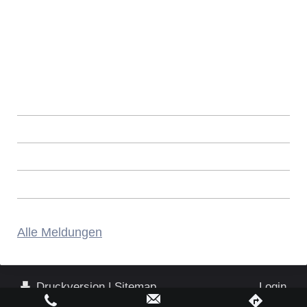
Alle Meldungen
Druckversion
|
Sitemap
Login
© Stefan Kittner
Webansicht