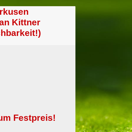
erkusen
tefan Kittner
hbarkeit!)
um Festpreis!