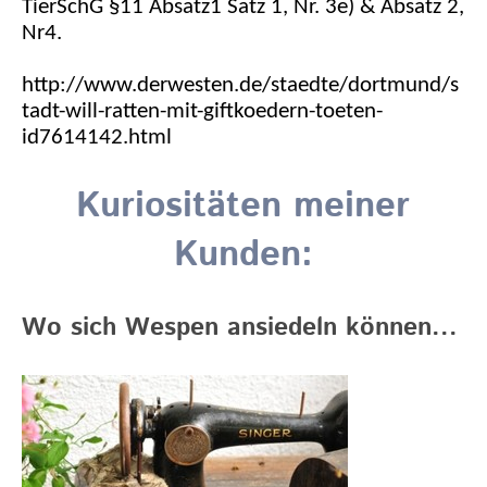
TierSchG §11 Absatz1 Satz 1, Nr. 3e) & Absatz 2,
Nr4.
http://www.derwesten.de/staedte/dortmund/s
tadt-will-ratten-mit-giftkoedern-toeten-
id7614142.html
Kuriositäten meiner
Kunden:
Wo sich Wespen ansiedeln können...