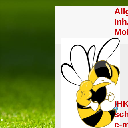
Al
Inh
Mob
IHK
sch
e-